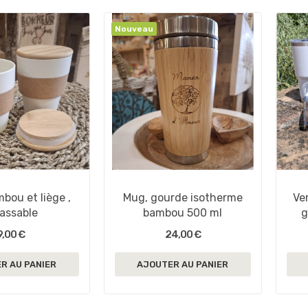
Nouveau
bou et liège ,
Mug, gourde isotherme
Ve
assable
bambou 500 ml
g
9,00 €
24,00 €
R AU PANIER
AJOUTER AU PANIER