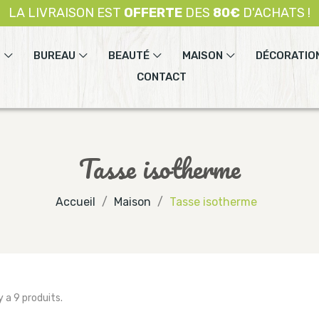
LA LIVRAISON EST
OFFERTE
DES
80€
D'ACHATS !
T
BUREAU
BEAUTÉ
MAISON
DÉCORATIO
CONTACT
Tasse isotherme
Accueil
Maison
Tasse isotherme
 y a 9 produits.