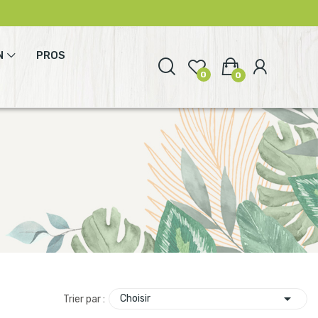
N
PROS
0
0

Choisir
Trier par :